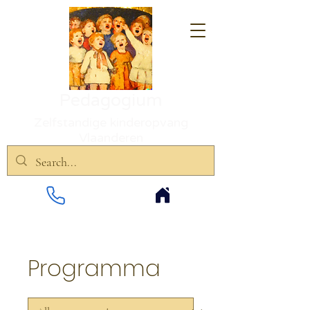
Pedagogium
Zelfstandige kinderopvang
Vlaanderen
Programma